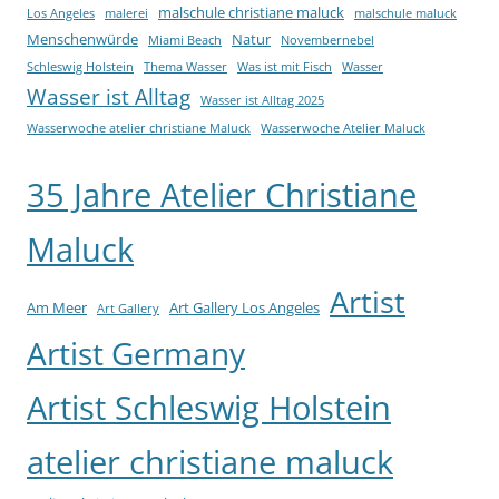
malschule christiane maluck
Los Angeles
malerei
malschule maluck
Menschenwürde
Natur
Miami Beach
Novembernebel
Schleswig Holstein
Thema Wasser
Was ist mit Fisch
Wasser
Wasser ist Alltag
Wasser ist Alltag 2025
Wasserwoche atelier christiane Maluck
Wasserwoche Atelier Maluck
35 Jahre Atelier Christiane
Maluck
Artist
Am Meer
Art Gallery Los Angeles
Art Gallery
Artist Germany
Artist Schleswig Holstein
atelier christiane maluck