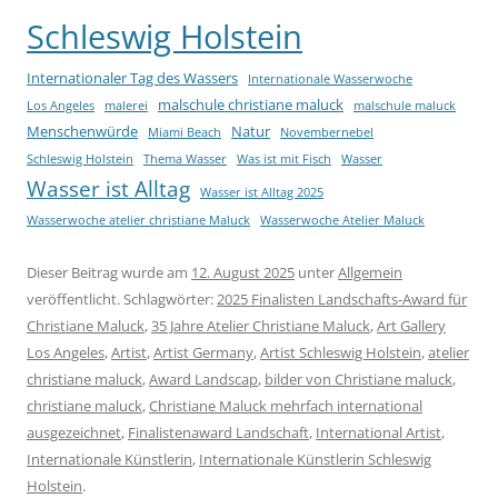
Schleswig Holstein
Internationaler Tag des Wassers
Internationale Wasserwoche
malschule christiane maluck
Los Angeles
malerei
malschule maluck
Menschenwürde
Natur
Miami Beach
Novembernebel
Schleswig Holstein
Thema Wasser
Was ist mit Fisch
Wasser
Wasser ist Alltag
Wasser ist Alltag 2025
Wasserwoche atelier christiane Maluck
Wasserwoche Atelier Maluck
Dieser Beitrag wurde am
12. August 2025
unter
Allgemein
veröffentlicht. Schlagwörter:
2025 Finalisten Landschafts-Award für
Christiane Maluck
,
35 Jahre Atelier Christiane Maluck
,
Art Gallery
Los Angeles
,
Artist
,
Artist Germany
,
Artist Schleswig Holstein
,
atelier
christiane maluck
,
Award Landscap
,
bilder von Christiane maluck
,
christiane maluck
,
Christiane Maluck mehrfach international
ausgezeichnet
,
Finalistenaward Landschaft
,
International Artist
,
Internationale Künstlerin
,
Internationale Künstlerin Schleswig
Holstein
.