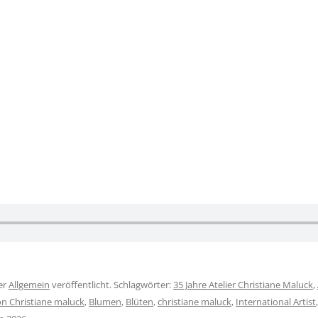
BLUMENBILDER:
GEMALTE NACHTBILDER VON
CHRISTIANE MALUCK
HEAVEN
er
Allgemein
veröffentlicht. Schlagwörter:
35 Jahre Atelier Christiane Maluck
,
on Christiane maluck
,
Blumen
,
Blüten
,
christiane maluck
,
International Artist