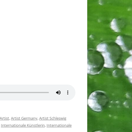
Artist
,
Artist Germany
,
Artist Schleswig
,
Internationale Künstlerin
,
Internationale