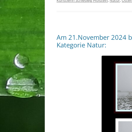
Künstlerin Schleswig Holstein
,
Natur
,
Oster
Am 21.November 2024 bek
Kategorie Natur: