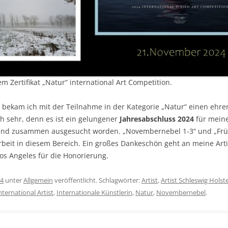
m Zertifikat „Natur“ international Art Competition.
g bekam ich mit der Teilnahme in der Kategorie „Natur“ einen ehre
ch sehr, denn es ist ein gelungener
Jahresabschluss 2024
für meine
e sind zusammen ausgesucht worden. „Novembernebel 1-3“ und „Früh
beit in diesem Bereich. Ein großes Dankeschön geht an meine Artis
os Angeles für die Honorierung.
24
unter
Allgemein
veröffentlicht. Schlagwörter:
Artist
,
Artist Schleswig Holst
nternational Artist
,
Internationale Künstlerin
,
Natur
,
Novembernebel
.