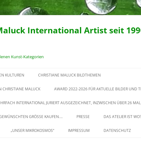
Maluck International Artist seit 19
edenen Kunst-Kategorien
EN KULTUREN
CHRISTIANE MALUCK BILDTHEMEN
1992-1999 GEMALTE
N CHRISTIANE MALUCK
AWARD 2022-2026 FÜR AKTUELLE BILDER UND 
MENSCHENBILDER VON
KONZEPTE UND WORKSHOPS
EHRFACH INTERNATIONAL JURIERT AUSGEZEICHNET, INZWISCHEN ÜBER 26 MAL 
CHRISTIANE MALUCK. FINALIST
VON CHRISTIANE MALUCK IN
AWARD IM PORTRAIT 2023
R GEWÜNSCHTEN GRÖSSE KAUFEN….
PRESSE
DAS ATELIER IST WO
IHRER EHEMALIGEN PRIVATEN
REDUKTION VON MATERIAL
MALSCHULE
„UNSER MIKROKOSMOS“
IMPRESSUM
DATENSCHUTZ
„PLASTIKMEER“, 2011 EINE