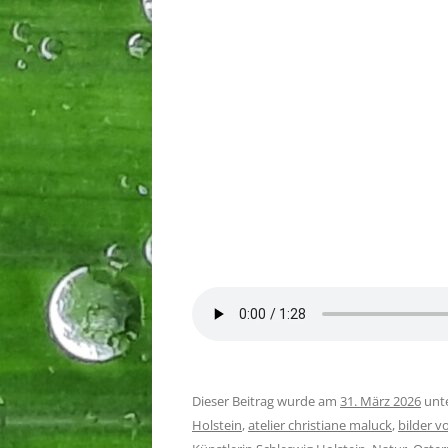
Dieser Beitrag wurde am
31. März 2026
unt
Holstein
,
atelier christiane maluck
,
bilder v