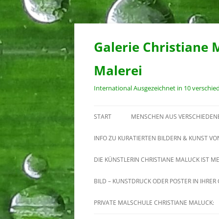
Zum
Inhalt
springen
Galerie Christiane 
Malerei
International Ausgezeichnet in 10 verschi
START
MENSCHEN AUS VERSCHIEDEN
INFO ZU KURATIERTEN BILDERN & KUNST VO
DIE KÜNSTLERIN CHRISTIANE MALUCK IST M
MEINE ARBEIT
BILD – KUNSTDRUCK ODER POSTER IN IHRE
VITA VON CHRISTIANE MALUCK
PRIVATE MALSCHULE CHRISTIANE MALUCK: