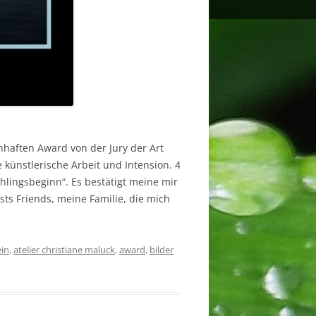
nhaften Award von der Jury der Art
 künstlerische Arbeit und Intension. 4
lingsbeginn“. Es bestätigt meine mir
ts Friends, meine Familie, die mich
ein
,
atelier christiane maluck
,
award
,
bilder