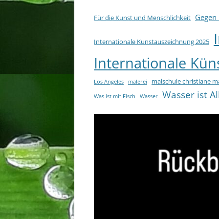
Gegen 
Für die Kunst und Menschlichkeit
Internationale Kunstauszeichnung 2025
Internationale Küns
malschule christiane m
Los Angeles
malerei
Wasser ist Al
Was ist mit Fisch
Wasser