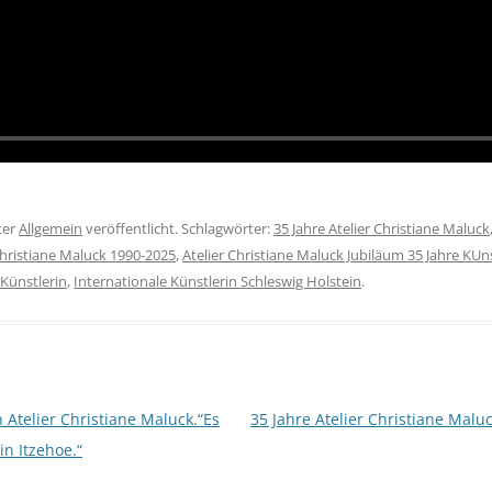
ter
Allgemein
veröffentlicht. Schlagwörter:
35 Jahre Atelier Christiane Maluck
Christiane Maluck 1990-2025
,
Atelier Christiane Maluck Jubiläum 35 Jahre KUn
 Künstlerin
,
Internationale Künstlerin Schleswig Holstein
.
 Atelier Christiane Maluck.“Es
35 Jahre Atelier Christiane Malu
in Itzehoe.“