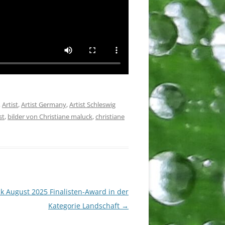
,
Artist
,
Artist Germany
,
Artist Schleswig
st
,
bilder von Christiane maluck
,
christiane
ck August 2025 Finalisten-Award in der
Kategorie Landschaft
→