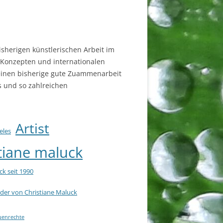
isherigen künstlerischen Arbeit im
 Konzepten und internationalen
einen bisherige gute Zuammenarbeit
s und so zahlreichen
Artist
eles
stiane maluck
ck seit 1990
der von Christiane Maluck
uenrechte