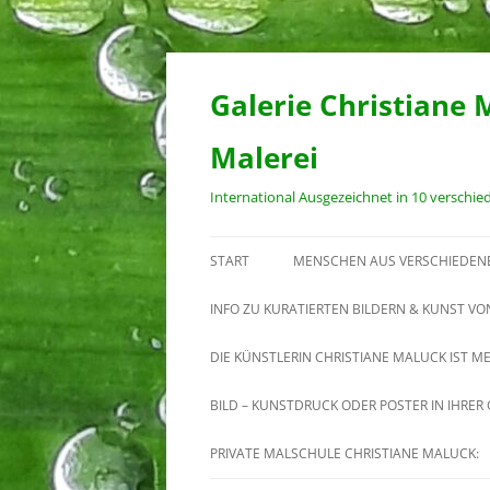
Zum
Inhalt
springen
Galerie Christiane 
Malerei
International Ausgezeichnet in 10 verschi
START
MENSCHEN AUS VERSCHIEDEN
INFO ZU KURATIERTEN BILDERN & KUNST VO
DIE KÜNSTLERIN CHRISTIANE MALUCK IST M
MEINE ARBEIT
BILD – KUNSTDRUCK ODER POSTER IN IHRE
VITA VON CHRISTIANE MALUCK
PRIVATE MALSCHULE CHRISTIANE MALUCK: