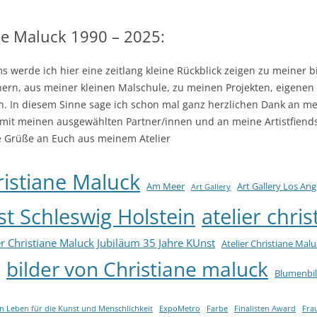
AUSSTELLUNG ZUM THEMA
PLASTIKMÜLL IN DEN
ane Maluck 1990 – 2025:
WELTMEEREN
s werde ich hier eine zeitlang kleine Rückblick zeigen zu meiner b
AWARD FÜR BILDER DES
nern, aus meiner kleinen Malschule, zu meinen Projekten, eigenen
MENSCHLICHEN MIKROKOSMOS
n. In diesem Sinne sage ich schon mal ganz herzlichen Dank an m
INTERNATIONAL AUSGEZEICHNET
 mit meinen ausgewählten Partner/innen und an meine Artistfiend
DIE KUNSTPROJEKTION UND
e Grüße an Euch aus meinem Atelier
CROSS-OVER PROJEKTE 2007-2011
VON CHRISTIANE MALUCK
ristiane Maluck
Am Meer
Art Gallery Los Ang
Art Gallery
AWARD FÜR BILDER DER
ist Schleswig Holstein
atelier chri
COLLAGEN
er Christiane Maluck Jubiläum 35 Jahre KUnst
AWARD FÜR DAS THEMA: „FARBE“
Atelier Christiane Malu
bilder von Christiane maluck
INTERNATIONALE
Blumenbil
KUNSTAUSZEICHNUNGEN UND
AWARDS FÜR MEINE
in Leben für die Kunst und Menschlichkeit
ExpoMetro
Farbe
Finalisten Award
Fra