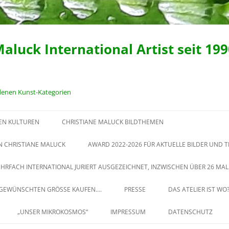
Maluck International Artist seit 19
edenen Kunst-Kategorien
EN KULTUREN
CHRISTIANE MALUCK BILDTHEMEN
1992-1999 GEMALTE
N CHRISTIANE MALUCK
AWARD 2022-2026 FÜR AKTUELLE BILDER UND 
MENSCHENBILDER VON
KONZEPTE UND WORKSHOPS
EHRFACH INTERNATIONAL JURIERT AUSGEZEICHNET, INZWISCHEN ÜBER 26 MAL 
CHRISTIANE MALUCK. FINALIST
VON CHRISTIANE MALUCK IN
AWARD IM PORTRAIT 2023
R GEWÜNSCHTEN GRÖSSE KAUFEN….
PRESSE
DAS ATELIER IST WO
IHRER EHEMALIGEN PRIVATEN
REDUKTION VON MATERIAL
MALSCHULE
„UNSER MIKROKOSMOS“
IMPRESSUM
DATENSCHUTZ
„PLASTIKMEER“, 2011 EINE