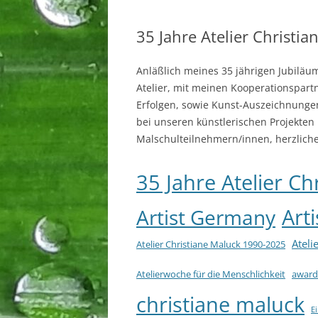
35 Jahre Atelier Christi
Anläßlich meines 35 jährigen Jubiläum
Atelier, mit meinen Kooperationspart
Erfolgen, sowie Kunst-Auszeichnunge
bei unseren künstlerischen Projekten
Malschulteilnehmern/innen, herzlich
35 Jahre Atelier Ch
Art
Artist Germany
Ateli
Atelier Christiane Maluck 1990-2025
Atelierwoche für die Menschlichkeit
award
christiane maluck
E