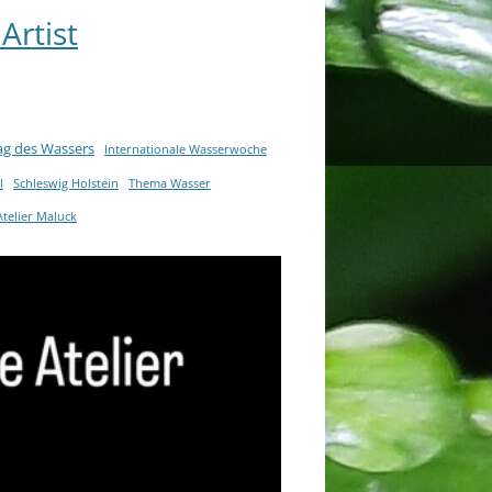
Artist
Tag des Wassers
Internationale Wasserwoche
l
Schleswig Holstein
Thema Wasser
telier Maluck