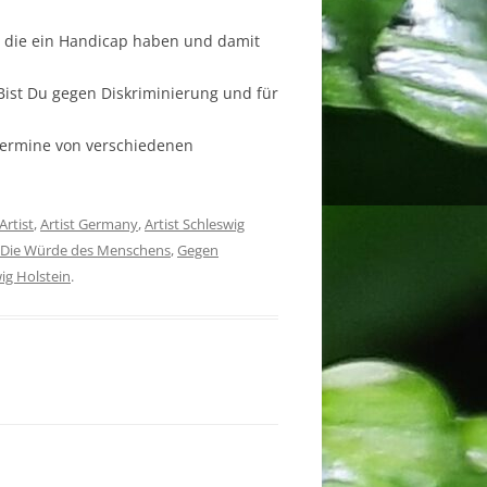
n, die ein Handicap haben und damit
 Bist Du gegen Diskriminierung und für
 Termine von verschiedenen
Artist
,
Artist Germany
,
Artist Schleswig
Die Würde des Menschens
,
Gegen
ig Holstein
.