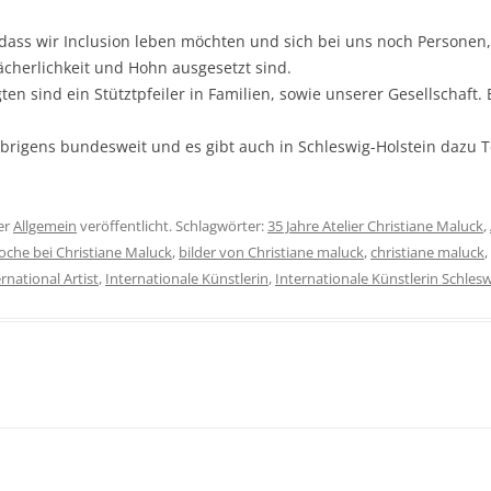
, dass wir Inclusion leben möchten und sich bei uns noch Persone
ächerlichkeit und Hohn ausgesetzt sind.
en sind ein Stütztpfeiler in Familien, sowie unserer Gesellschaft.
übrigens bundesweit und es gibt auch in Schleswig-Holstein dazu
er
Allgemein
veröffentlicht. Schlagwörter:
35 Jahre Atelier Christiane Maluck
,
oche bei Christiane Maluck
,
bilder von Christiane maluck
,
christiane maluck
,
rnational Artist
,
Internationale Künstlerin
,
Internationale Künstlerin Schlesw