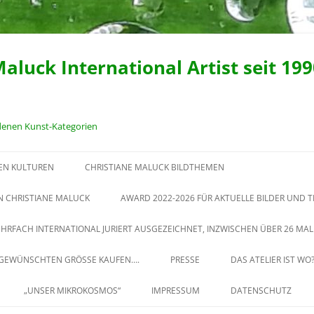
Maluck International Artist seit 19
edenen Kunst-Kategorien
EN KULTUREN
CHRISTIANE MALUCK BILDTHEMEN
1992-1999 GEMALTE
N CHRISTIANE MALUCK
AWARD 2022-2026 FÜR AKTUELLE BILDER UND 
MENSCHENBILDER VON
KONZEPTE UND WORKSHOPS
EHRFACH INTERNATIONAL JURIERT AUSGEZEICHNET, INZWISCHEN ÜBER 26 MAL 
CHRISTIANE MALUCK. FINALIST
VON CHRISTIANE MALUCK IN
AWARD IM PORTRAIT 2023
R GEWÜNSCHTEN GRÖSSE KAUFEN….
PRESSE
DAS ATELIER IST WO
IHRER EHEMALIGEN PRIVATEN
REDUKTION VON MATERIAL
MALSCHULE
„UNSER MIKROKOSMOS“
IMPRESSUM
DATENSCHUTZ
„PLASTIKMEER“, 2011 EINE