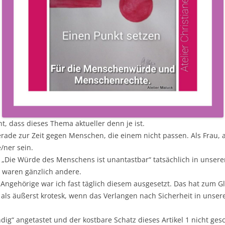
BLUMENBILDER:
GEMALTE NACHTBILDER VON
CHRISTIANE MALUCK
HEAVEN
, dass dieses Thema aktueller denn je ist.
gerade zur Zeit gegen Menschen, die einem nicht passen. Als Frau, al
/ner sein.
s: „Die Würde des Menschens ist unantastbar“ tatsächlich in unser
e waren gänzlich andere.
de Angehörige war ich fast täglich diesem ausgesetzt. Das hat zum 
ls äußerst krotesk, wenn das Verlangen nach Sicherheit in unserer
g“ angetastet und der kostbare Schatz dieses Artikel 1 nicht gesc