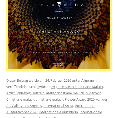
Dieser Beitrag wurde am
24. Februar 2026
unter
Allgemein
veröffentlicht. Schlagwörter:
35 Jahre Atelier Christiane Maluck
,
Artist Schleswig Holstein
,
atelier christiane maluck
,
bilder von
Christiane maluck
,
christiane maluck
,
Flower-Award 2026 von der
Art Gallery Los Angeles
,
International Artist
,
International
Ausgezeichnet 2026
,
Internationale Künstlerin
,
Internationale